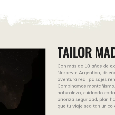
TAILOR MAD
Con más de 18 años de exp
Noroeste Argentino, dise
aventura real, paisajes re
Combinamos montañismo, t
naturaleza, cuidando cada 
prioriza seguridad, plani
que tu viaje sea tan único