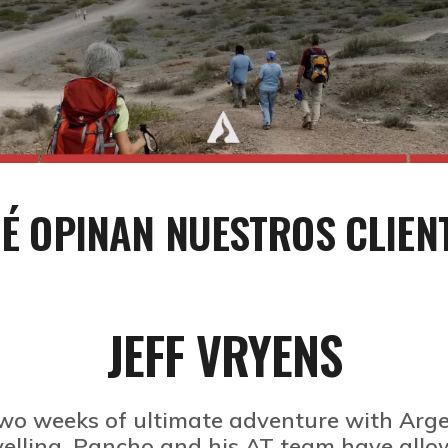
KKING
É OPINAN NUESTROS CLIEN
JEFF VRYENS
two weeks of ultimate adventure with Arge
avelling, Pancho and his AT team have all