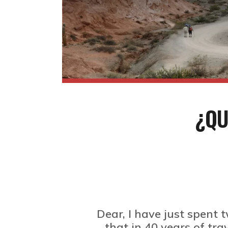
4X4 - MONTAÑISMO - TRE
¿QU
great fun and
Dear, I have just spent 
utiful mountains
that in 40 years of tr