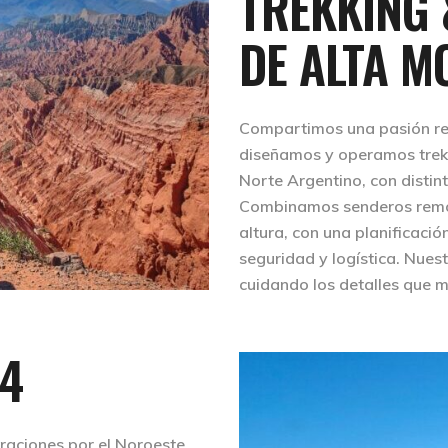
TREKKING 
DE ALTA M
Compartimos una pasión rea
diseñamos y operamos trekk
Norte Argentino, con distin
Combinamos senderos remot
altura, con una planificaci
seguridad y logística. Nue
cuidando los detalles que m
X4
raciones por el Noroeste