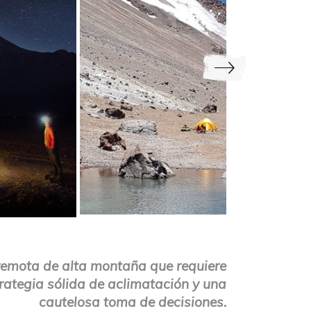
remota de alta montaña que requiere
trategia sólida de aclimatación y una
cautelosa toma de decisiones.